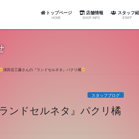
トップページ
店舗情報
スタッフ紹
HOME
SHOP INFO
STAFF
カーセブン札幌東店
スワローコーポレー
せ
カーセブン札幌西店
カーセブン札幌
カーセブン札幌清田店
カーセブン札幌
清田店工藤さんの『ランドセルネタ』パクリ橘
カーセブン江別文京台店
カーセブン札幌清
カーセブン札幌南店
カーセブン江別文
スタッフブログ
カーセブン帯広柏林台店
カーセブン札幌
ランドセルネタ』パクリ橘
屯田整備工場
カーセブン帯広柏
屯田整備工場