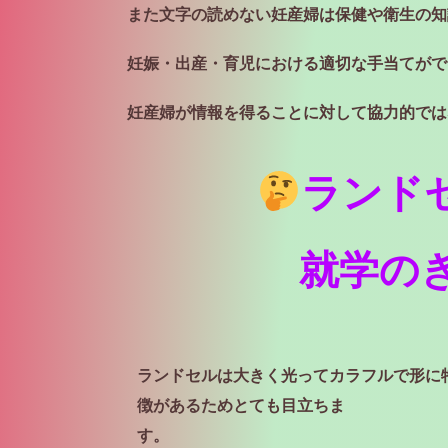
また文字の読めない妊産婦は保健や衛生の知
妊娠・出産・育児における適切な手当てがで
妊産婦が情報
を得ることに対して協力的では
ランド
就学の
ランドセルは大きく光ってカラフルで形に
徴
があるためとても目立ちま
す。