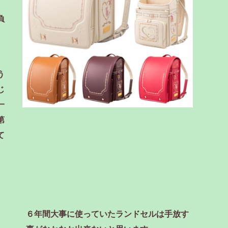
負
う
じ
一
第
て
６年間大事に使っていたランドセルは
手放す