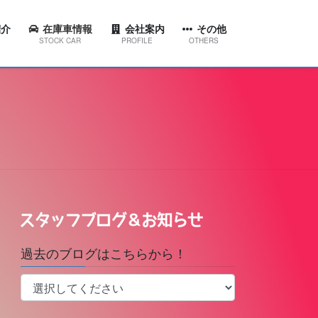
介
在庫車情報
会社案内
その他
STOCK CAR
PROFILE
OTHERS
ション
代表挨拶
スタッフブログ＆お知らせ
東店
会社概要
工場ブログ
西店
会社沿革
YouTubeチャンネル
田店
京台店
南店
過去のブログはこちらから！
林台店