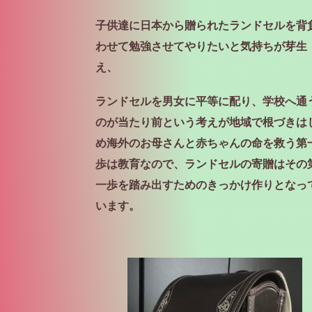
子供達に日本から贈られたランドセルを背
わ
せて勉強させてやりたいと気持ちが芽生
え、
ラ
ンドセルを男女に平等に配り、学校へ通
のが
当たり前という考えが地域で根づきは
め
海外のお母さんと赤ちゃんの命を救う第
歩は
教育なので、ランドセルの寄贈はその
一歩を
踏み出すためのきっかけ作りとなっ
います。