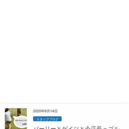
たまにはまじめに車屋さんらしい
内容を
段々と冬本番が近づいてきている今日この頃。 皆さんはもう冬タ
イヤに交換をしましたか？ これを書いてる最中にも札幌は雪が降
っております。 そこで今回は冬タイヤの寿命についてを書いてみ
ます。 一般的にスタッドレスタイヤは４シ […]
2020年10月12日
スタッフブログ
聖闘士星矢ライジングコスモ
こんにちは！ 今カーセブン西店ではゴルフ、ＭＪに続き 携帯アプ
リの「聖闘士星矢ライジングコスモ」というゲームが流行りつつ
あります。 始まりは、「聖闘士星矢海皇覚醒」からです。 ｛ちな
みに、 某マネージャーは、オハ天-20 […]
2020年9月14日
スタッフブログ
パーリーとゲイツと今店長＝ゴル