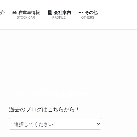
介
在庫車情報
会社案内
その他
STOCK CAR
PROFILE
OTHERS
ション
代表挨拶
スタッフブログ＆お知らせ
東店
会社概要
工場ブログ
西店
会社沿革
YouTubeチャンネル
田店
京台店
南店
過去のブログはこちらから！
林台店