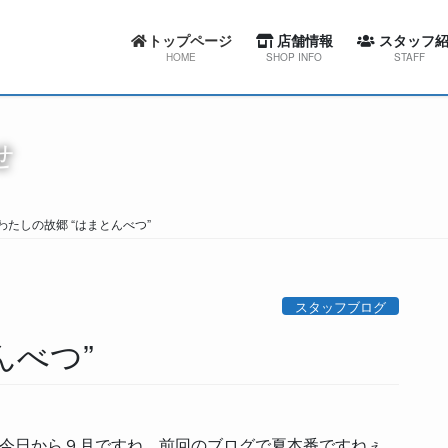
トップページ
店舗情報
スタッフ紹
HOME
SHOP INFO
STAFF
カーセブン札幌東店
スワローコーポレー
せ
カーセブン札幌西店
カーセブン札幌
カーセブン札幌清田店
カーセブン札幌
わたしの故郷 “はまとんべつ”
カーセブン江別文京台店
カーセブン札幌清
カーセブン札幌南店
カーセブン江別文
スタッフブログ
カーセブン帯広柏林台店
カーセブン札幌
んべつ”
屯田整備工場
カーセブン帯広柏
屯田整備工場
今日から９月ですね。前回のブログで夏本番ですねぇ