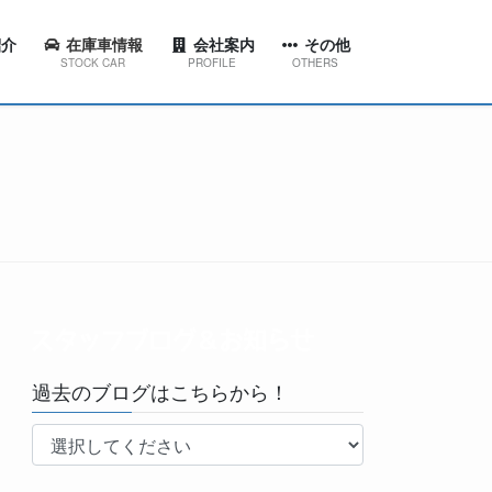
介
在庫車情報
会社案内
その他
STOCK CAR
PROFILE
OTHERS
ション
代表挨拶
スタッフブログ＆お知らせ
東店
会社概要
工場ブログ
西店
会社沿革
YouTubeチャンネル
田店
京台店
南店
過去のブログはこちらから！
林台店