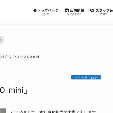
トップページ
店舗情報
スタッフ紹
HOME
SHOP INFO
STAFF
カーセブン札幌東店
スワローコーポレー
せ
カーセブン札幌西店
カーセブン札幌
カーセブン札幌清田店
カーセブン札幌
いまさら「ＫＩＲＯＢＯ mini」
カーセブン江別文京台店
カーセブン札幌清
カーセブン札幌南店
カーセブン江別文
スタッフブログ
カーセブン帯広柏林台店
カーセブン札幌
 mini」
屯田整備工場
カーセブン帯広柏
屯田整備工場
はじめまして、本社事務担当の大場と申します