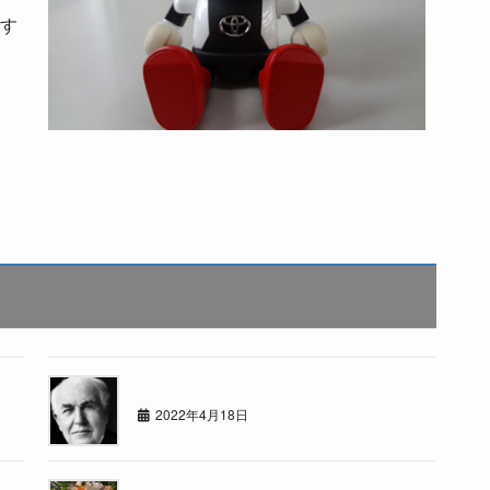
す
！
2022年4月18日
2022年4月18日
★祝★江別文京台店オープン１ヶ月！！