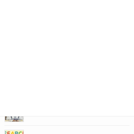
今更 ipod nano
2020年7月13日
花粉症
2022年6月6日
カーセブン江別文京台店オープン半年！
2022年5月30日
1年経過
2022年5月23日
ゴールデンカムイ完結！！！
2022年5月16日
！クチコミ募集中です！