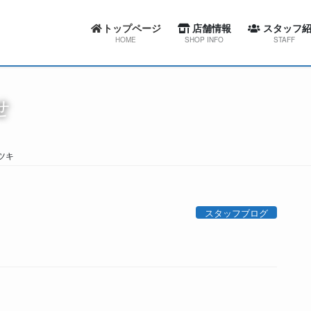
トップページ
店舗情報
スタッフ紹
HOME
SHOP INFO
STAFF
カーセブン札幌東店
スワローコーポレー
せ
カーセブン札幌西店
カーセブン札幌
カーセブン札幌清田店
カーセブン札幌
ツキ
カーセブン江別文京台店
カーセブン札幌清
カーセブン札幌南店
カーセブン江別文
スタッフブログ
カーセブン帯広柏林台店
カーセブン札幌
屯田整備工場
カーセブン帯広柏
屯田整備工場