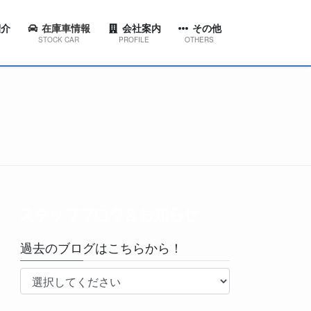
介
在庫車情報
会社案内
その他
STOCK CAR
PROFILE
OTHERS
ション
代表挨拶
スタッフブログ＆お知らせ
東店
会社概要
工場ブログ
西店
会社沿革
YouTubeチャンネル
田店
京台店
南店
過去のブログはこちらから！
林台店