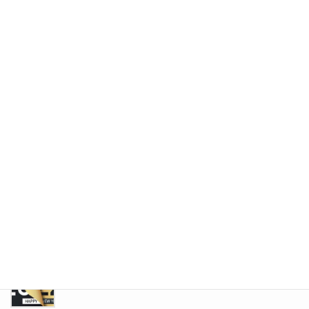
カーセブン江別文京台店オープン半年！
2022年5月30日
2022年4月18日
2022年4月18日
11m82cm
2022年3月14日
★祝★江別文京台店オープン１ヶ月！！
2022年2月7日
2021年もあと少し・・
2021年12月19日