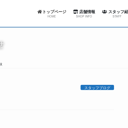
トップページ
店舗情報
スタッフ紹
HOME
SHOP INFO
STAFF
カーセブン札幌東店
スワローコーポレー
せ
カーセブン札幌西店
カーセブン札幌
カーセブン札幌清田店
カーセブン札幌
秋
カーセブン江別文京台店
カーセブン札幌清
カーセブン札幌南店
カーセブン江別文
スタッフブログ
カーセブン帯広柏林台店
カーセブン札幌
屯田整備工場
カーセブン帯広柏
屯田整備工場