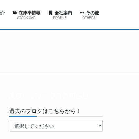
介
在庫車情報
会社案内
その他
STOCK CAR
PROFILE
OTHERS
ション
代表挨拶
スタッフブログ＆お知らせ
東店
会社概要
工場ブログ
西店
会社沿革
YouTubeチャンネル
田店
京台店
南店
過去のブログはこちらから！
林台店