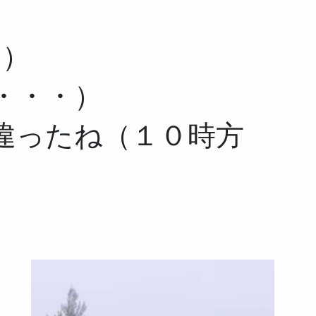
！）
・・・）
違ったね（１０時方