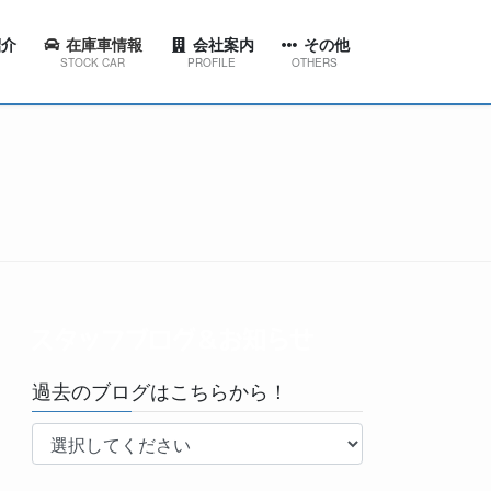
介
在庫車情報
会社案内
その他
STOCK CAR
PROFILE
OTHERS
ション
代表挨拶
スタッフブログ＆お知らせ
東店
会社概要
工場ブログ
西店
会社沿革
YouTubeチャンネル
田店
京台店
南店
過去のブログはこちらから！
林台店