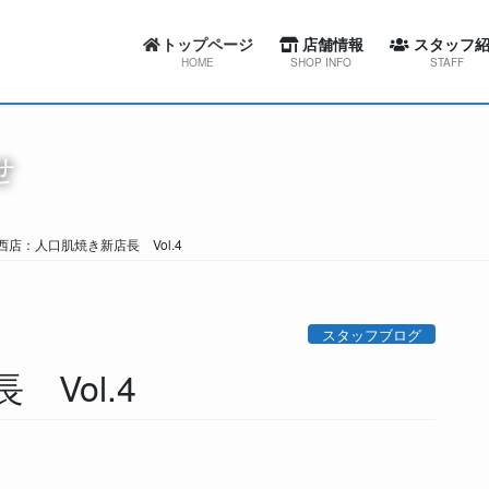
トップページ
店舗情報
スタッフ紹
HOME
SHOP INFO
STAFF
カーセブン札幌東店
スワローコーポレー
せ
カーセブン札幌西店
カーセブン札幌
カーセブン札幌清田店
カーセブン札幌
西店：人口肌焼き新店長 Vol.4
カーセブン江別文京台店
カーセブン札幌清
カーセブン札幌南店
カーセブン江別文
スタッフブログ
カーセブン帯広柏林台店
カーセブン札幌
 Vol.4
屯田整備工場
カーセブン帯広柏
屯田整備工場