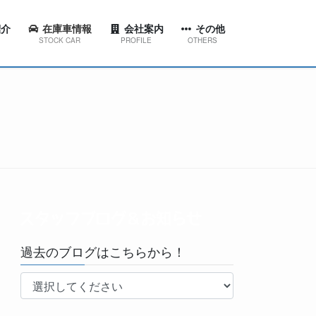
介
在庫車情報
会社案内
その他
STOCK CAR
PROFILE
OTHERS
ション
代表挨拶
スタッフブログ＆お知らせ
東店
会社概要
工場ブログ
西店
会社沿革
YouTubeチャンネル
田店
京台店
南店
過去のブログはこちらから！
林台店