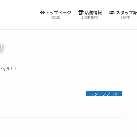
トップページ
店舗情報
スタッフ紹
HOME
SHOP INFO
STAFF
カーセブン札幌東店
スワローコーポレー
せ
カーセブン札幌西店
カーセブン札幌
カーセブン札幌清田店
カーセブン札幌
パキラ！！
カーセブン江別文京台店
カーセブン札幌清
カーセブン札幌南店
カーセブン江別文
スタッフブログ
カーセブン帯広柏林台店
カーセブン札幌
屯田整備工場
カーセブン帯広柏
屯田整備工場