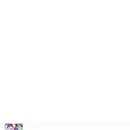
豚ゴリラとは、、、 ～そのお腹は満杯か？～
2021年10月4日
☆秋☆秋☆秋☆
2021年9月6日
お盆
2021年8月9日
おたる水族館に行ってきました
2021年7月10日
流行りものには目がないのです・・・
2021年6月14日