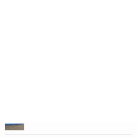
らぁんどくるーざぁー！
2021年11月8日
いつもの休日
2021年10月18日
温泉でリフレッシュ
2021年9月13日
道内サウナリーグ暫定1位！
2021年8月15日
夏真っ盛り！今回はアウトドア！！
2021年7月19日