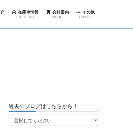
介
在庫車情報
会社案内
その他
STOCK CAR
PROFILE
OTHERS
ション
代表挨拶
スタッフブログ＆お知らせ
東店
会社概要
工場ブログ
西店
会社沿革
YouTubeチャンネル
田店
京台店
南店
過去のブログはこちらから！
林台店