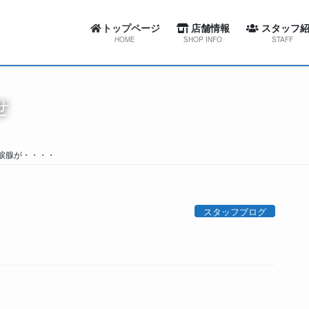
トップページ
店舗情報
スタッフ紹
HOME
SHOP INFO
STAFF
カーセブン札幌東店
スワローコーポレー
せ
カーセブン札幌西店
カーセブン札幌
カーセブン札幌清田店
カーセブン札幌
涙腺が・・・・
カーセブン江別文京台店
カーセブン札幌清
カーセブン札幌南店
カーセブン江別文
スタッフブログ
カーセブン帯広柏林台店
カーセブン札幌
屯田整備工場
カーセブン帯広柏
屯田整備工場