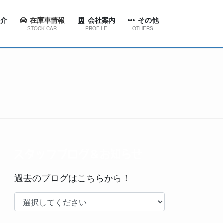
介
在庫車情報
会社案内
その他
STOCK CAR
PROFILE
OTHERS
ション
代表挨拶
スタッフブログ＆お知らせ
東店
会社概要
工場ブログ
西店
会社沿革
YouTubeチャンネル
田店
京台店
南店
過去のブログはこちらから！
林台店