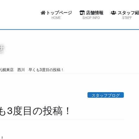
トップページ
店舗情報
スタッフ紹
HOME
SHOP INFO
STAFF
カーセブン札幌東店
スワローコーポレー
せ
カーセブン札幌西店
カーセブン札幌
カーセブン札幌清田店
カーセブン札幌
札幌東店 西川 早くも3度目の投稿！
カーセブン江別文京台店
カーセブン札幌清
カーセブン札幌南店
カーセブン江別文
スタッフブログ
カーセブン帯広柏林台店
カーセブン札幌
も3度目の投稿！
屯田整備工場
カーセブン帯広柏
屯田整備工場
！