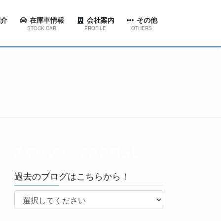
介
在庫車情報
会社案内
その他
STOCK CAR
PROFILE
OTHERS
ション
代表挨拶
スタッフブログ＆お知らせ
東店
会社概要
工場ブログ
西店
会社沿革
YouTubeチャンネル
田店
京台店
南店
過去のブログはこちらから！
林台店