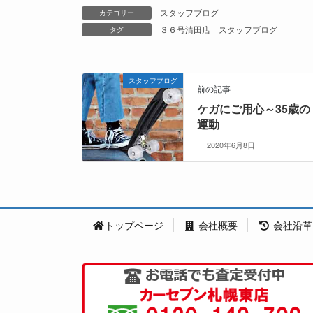
スタッフブログ
カテゴリー
３６号清田店
スタッフブログ
タグ
スタッフブログ
前の記事
ケガにご用心～35歳の
運動
2020年6月8日
トップページ
会社概要
会社沿革