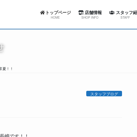
トップページ
店舗情報
スタッフ紹
HOME
SHOP INFO
STAFF
カーセブン札幌東店
スワローコーポレー
せ
カーセブン札幌西店
カーセブン札幌
カーセブン札幌清田店
カーセブン札幌
常夏！！
カーセブン江別文京台店
カーセブン札幌清
カーセブン札幌南店
カーセブン江別文
スタッフブログ
カーセブン帯広柏林台店
カーセブン札幌
屯田整備工場
カーセブン帯広柏
屯田整備工場
長嶋です！！