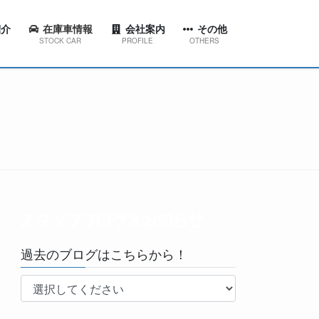
介
在庫車情報
会社案内
その他
STOCK CAR
PROFILE
OTHERS
ション
代表挨拶
スタッフブログ＆お知らせ
東店
会社概要
工場ブログ
西店
会社沿革
YouTubeチャンネル
田店
京台店
南店
過去のブログはこちらから！
林台店